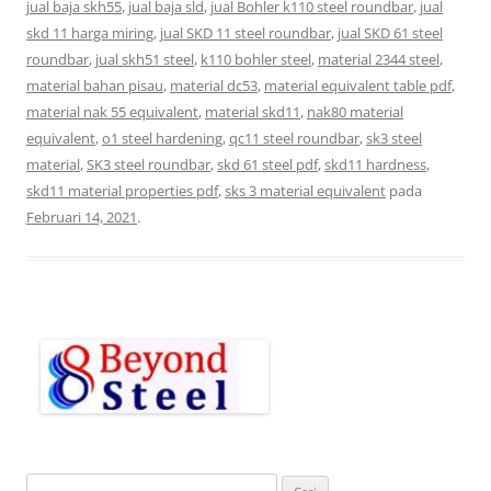
jual baja skh55
,
jual baja sld
,
jual Bohler k110 steel roundbar
,
jual
skd 11 harga miring
,
jual SKD 11 steel roundbar
,
jual SKD 61 steel
roundbar
,
jual skh51 steel
,
k110 bohler steel
,
material 2344 steel
,
material bahan pisau
,
material dc53
,
material equivalent table pdf
,
material nak 55 equivalent
,
material skd11
,
nak80 material
equivalent
,
o1 steel hardening
,
qc11 steel roundbar
,
sk3 steel
material
,
SK3 steel roundbar
,
skd 61 steel pdf
,
skd11 hardness
,
skd11 material properties pdf
,
sks 3 material equivalent
pada
Februari 14, 2021
.
C