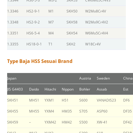
1.3344
HS6-5-3
M3-2
SKH53
CW6Mo5Cr4V3
1.3346
HS2-9-1
M1
SKH50
W2Mo8Cr4V
1.3348
HS2-9-2
M7
SKH58
W2Mo9Cr4V2
1.3351
HS6-5-4
M4
SKH54
W6Mo5Cr4V4
1.3355
HS18-0-1
T1
SKH2
W18Cr4V
Type Baja HSS Sesuai Brand
Japan
Austria
Sweden
China
JIS G4403
Daido
Hitachi
Nippon
Bohler
Assab
Est
SKH51
MH51
YXM1
H51
S600
VANADIS23
DF6
SKH55
MH55
YXM4
HM35
S705
ASP60
DF35
SKH59
–
YXM42
HM42
S500
XW-41
DF42