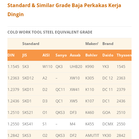
Standard & Similar Grade Baja Perkakas Kerja
Dingin
COLD WORK TOOL STEEL EQUIVALENT GRADE
Standard
Maker/
Brand
DIN
JIS
AISI
Sanyo
Assab
Bohler
Daido
Thyssen
Hi
1.1545
SK3
W110
QK3
UHB20
K990
YK3
1545
S
1.2363
SKD12
A2
–
XW10
K305
DC 12
2363
S
1.2379
SKD11
D2
QC11
XW41
K110
DC 11
2379
S
1.2436
SKD1
D3
QC1
XW5
K107
DC1
2436
C
1.2510
SKS21
O1
QKS3
DF3
K460
GOA
2510
S
1.2550
SKS41
S1
–
M4
K455
DCMX
2550
–
1.2842
SKS3
O2
QKS3
DF2
AMUTIT
YK30
2842
Y