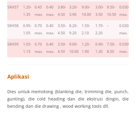
SKH57
1.20-
0.45
0.40
3.80-
3.20-
9.00-
3.00-
9.50-
0.030
0.
1.35
max.
max.
4.50
3.90
10.00
3.50
10.50
max.
m
SKH58
0.95-
0.70
0.40
3.50-
8.20-
1.50-
1.70-
–
0.030
0.
1.05
max.
max.
4.50
9.20
2.10
2.20
max.
m
SKH59
1.05-
0.70
0.40
3.50-
9.00-
1.20-
0.90-
7.50-
0.030
0.
1.15
max.
max.
4.50
10.00
1.90
1.30
8.50
max.
m
Aplikasi
Dies untuk memotong (blanking die, trimming die, punch,
gunting), die cold heading dan die ekstrusi dingin, die
bending dan die drawing , wood working tools dll.