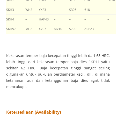
SKH2
WH2
YHX2
–
S200
618
DF18
SKH3
WH3
YXR3
–
S305
618
–
SKH4
–
HAP40
–
–
–
–
SKH57
MH8
XVC5
MV10
S700
ASP23
–
Kekerasan temper baja kecepatan tinggi lebih dari 63 HRC,
lebih tinggi dari kekerasan temper baja dies SKD11 yaitu
sekitar 62 HRC. Baja kecepatan tinggi sangat sering
digunakan untuk pukulan berdiameter kecil, dll., di mana
ketahanan aus dan ketangguhan baja dies agak tidak
mencukupi.
Ketersediaan (Availability)