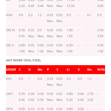
2.20
0.40
0.40
Max
Max
12.50
0.90
GOA
0.9
0.3
1.2
0.03
0.03
0.5
–
0.1
0.5
–
Max
Max
SKS 41
0.35-
0.35
0.5
0.03
0.03
1.00-
–
–
2.50-
-/
0.45
Max
Max
Max
Max
1.50
3.50
SKS 3
0.90-
0.35
0.90-
0.03
0.03
0.50-
–
–
0.50-
–
1.00
Max
1.20
Max
Max
1.00
1.00
HOT WORK TOOL STEEL
GRADE
C
Si
Mn
P
S
Cr
V
Mo
W/Ni
C
DAC
0.4
1
0.4
0.03
0.03
5.2
0.9
1.3
–
–
Max
Max
2367
0.35-
0.30-
0.30-
0.03
0.02
4.80-
0.40-
2.70-
–
–
0.40
0.50
0.50
Max
Max
5.20
0.60
3.20
SKT4
0.50-
0.10-
0.15-
0.03
0.02
0.80-
0.05
–
–
–