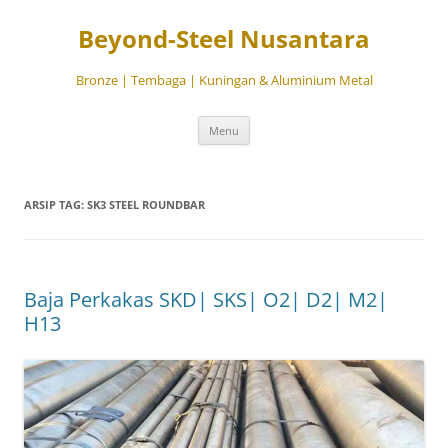
Beyond-Steel Nusantara
Bronze | Tembaga | Kuningan & Aluminium Metal
Langsung
Menu
ke
isi
ARSIP TAG:
SK3 STEEL ROUNDBAR
Baja Perkakas SKD| SKS| O2| D2| M2|
H13