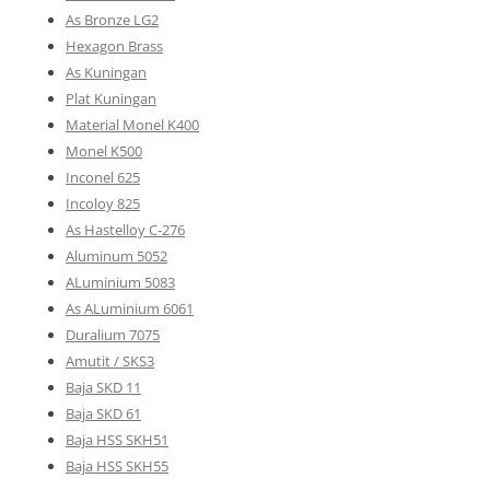
As Bronze LG2
Hexagon Brass
As Kuningan
Plat Kuningan
Material Monel K400
Monel K500
Inconel 625
Incoloy 825
As Hastelloy C-276
Aluminum 5052
ALuminium 5083
As ALuminium 6061
Duralium 7075
Amutit / SKS3
Baja SKD 11
Baja SKD 61
Baja HSS SKH51
Baja HSS SKH55