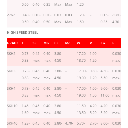
0.60
0.40
0.35
Max
Max
1.20
2767
0.40-
0.10-
0.20-
0.03
0.03
1.20-
–
0.15-
/3.80-
–
0.50
0.40
0.50
Max
Max
1.50
0.35
4.30
HIGH SPEED STEEL
GRADE
C
Si
Mn
Cr
Mo
W
V
Co
P
S
SKH2
0.73-
0.45
0.40
3.80-
–
17.20-
1.00-
0.030
0.
0.83
max.
max.
4.50
18.70
1.20
max.
m
SKH3
0.73-
0.45
0.40
3.80-
–
17.00-
0.80-
4.50-
0.030
0.
0.83
max.
max.
4.50
19.00
1.20
5.50
max.
m
SKH4
0.73-
0.45
0.40
3.80-
–
17.00-
1.00-
9.00-
0.030
0.
0.83
max.
max.
4.50
19.00
1.50
11.00
max.
m
SKH10
1.45-
0.45
0.40
3.80-
–
11.50-
4.20-
4.20-
0.030
0.
1.60
max.
max.
4.50
13.50
5.20
5.20
max.
m
SKH40
1.23-
0.45
0.40
3.80-
4.70-
5.70-
2.70-
8.00-
0.030
0.