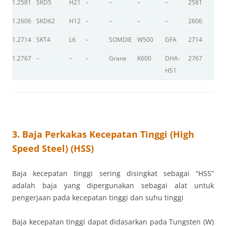
1.2581
SKD5
H21
–
–
–
–
2581
–
1.2606
SKD62
H12
–
–
–
–
2606
–
1.2714
SKT4
L6
–
SOMDIE
W500
GFA
2714
D
1.2767
–
–
–
Grane
K600
DHA-
2767
–
HS1
3. Baja Perkakas Kecepatan Tinggi (High
Speed Steel) (HSS)
Baja kecepatan tinggi sering disingkat sebagai “HSS”
adalah baja yang dipergunakan sebagai alat untuk
pengerjaan pada kecepatan tinggi dan suhu tinggi
Baja kecepatan tinggi dapat didasarkan pada Tungsten (W)