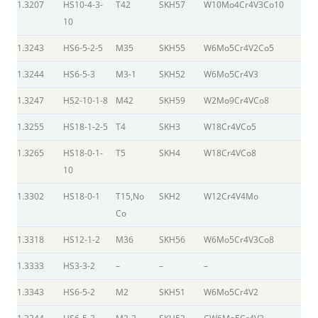
1.3207
HS10-4-3-
T42
SKH57
W10Mo4Cr4V3Co10
10
1.3243
HS6-5-2-5
M35
SKH55
W6Mo5Cr4V2Co5
1.3244
HS6-5-3
M3-1
SKH52
W6Mo5Cr4V3
1.3247
HS2-10-1-8
M42
SKH59
W2Mo9Cr4VCo8
1.3255
HS18-1-2-5
T4
SKH3
W18Cr4VCo5
1.3265
HS18-0-1-
T5
SKH4
W18Cr4VCo8
10
1.3302
HS18-0-1
T15,No
SKH2
W12Cr4V4Mo
Co
1.3318
HS12-1-2
M36
SKH56
W6Mo5Cr4V3Co8
1.3333
HS3-3-2
–
–
–
1.3343
HS6-5-2
M2
SKH51
W6Mo5Cr4V2