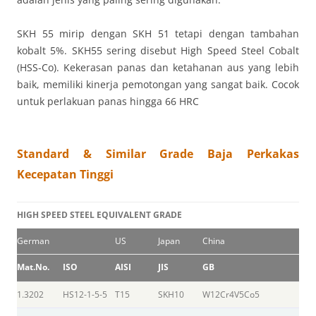
SKH 55 mirip dengan SKH 51 tetapi dengan tambahan
kobalt 5%. SKH55 sering disebut High Speed ​​Steel Cobalt
(HSS-Co). Kekerasan panas dan ketahanan aus yang lebih
baik, memiliki kinerja pemotongan yang sangat baik. Cocok
untuk perlakuan panas hingga 66 HRC
Standard & Similar Grade Baja Perkakas
Kecepatan Tinggi
HIGH SPEED STEEL EQUIVALENT GRADE
German
US
Japan
China
Mat.No.
ISO
AISI
JIS
GB
1.3202
HS12-1-5-5
T15
SKH10
W12Cr4V5Co5