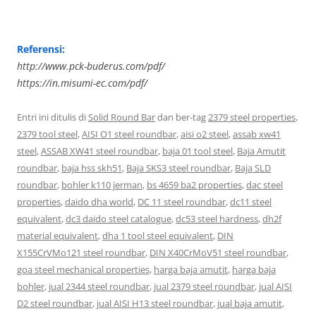
Referensi:
http://www.pck-buderus.com/pdf/
https://in.misumi-ec.com/pdf/
Entri ini ditulis di
Solid Round Bar
dan ber-tag
2379 steel properties
,
2379 tool steel
,
AISI O1 steel roundbar
,
aisi o2 steel
,
assab xw41
steel
,
ASSAB XW41 steel roundbar
,
baja 01 tool steel
,
Baja Amutit
roundbar
,
baja hss skh51
,
Baja SKS3 steel roundbar
,
Baja SLD
roundbar
,
bohler k110 jerman
,
bs 4659 ba2 properties
,
dac steel
properties
,
daido dha world
,
DC 11 steel roundbar
,
dc11 steel
equivalent
,
dc3 daido steel catalogue
,
dc53 steel hardness
,
dh2f
material equivalent
,
dha 1 tool steel equivalent
,
DIN
X155CrVMo121 steel roundbar
,
DIN X40CrMoV51 steel roundbar
,
goa steel mechanical properties
,
harga baja amutit
,
harga baja
bohler
,
jual 2344 steel roundbar
,
jual 2379 steel roundbar
,
jual AISI
D2 steel roundbar
,
jual AISI H13 steel roundbar
,
jual baja amutit
,