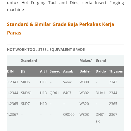
untuk Hot Forging Tool and Dies, serta Insert Forging
machine
Standard & Similar Grade Baja Perkakas Kerja
Panas
HOT WORK TOOL STEEL EQUIVALENT GRADE
Standard
Maker/
Brand
DIN
JIS
AISI
Sanyo
Assab
Bohler
Daido
Thyssen
Hi
1.2343
SKD6
H11
–
Vidar
W300
–
2343
–
1.2344
SKD61
H13
QD61
8407
W302
DHA1
2344
D
1.2365
SKD7
H10
–
–
W320
–
2365
YE
1.2367
–
–
–
QRO90
W303
DH31-
2367
–
EX