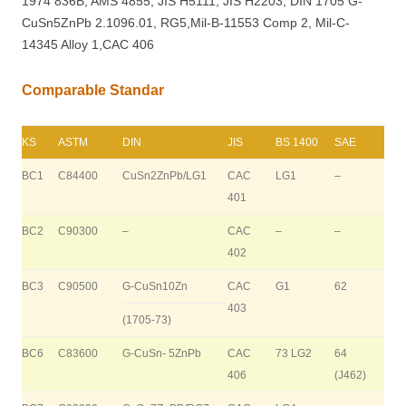
1974 836B, AMS 4855, JIS H5111, JIS H2203, DIN 1705 G-
CuSn5ZnPb 2.1096.01, RG5,Mil-B-11553 Comp 2, Mil-C-
14345 Alloy 1,CAC 406
Comparable Standar
KS
ASTM
DIN
JIS
BS 1400
SAE
BC1
C84400
CuSn2ZnPb/LG1
CAC
LG1
–
401
BC2
C90300
–
CAC
–
–
402
BC3
C90500
G-CuSn10Zn
CAC
G1
62
403
(1705-73)
BC6
C83600
G-CuSn- 5ZnPb
CAC
73 LG2
64
406
(J462)