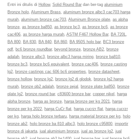
Entri ini ditulis di
Hollow
,
Solid Round Bar
dan ber-tag
aluminium
Bronze holo
,
Aluminum Brass
,
aluminum bronze albc3 cac703 harga
murah
,
aluminum bronze cac703
,
Aluminum Bronze plate
,
as alpha
bronze
,
as bronze ba850
,
as bronze bc3
,
as bronze bc6
,
as bronze
cac406
,
as bronze harga murah
,
ASTM F467 Hollow Bar
,
BA 720L
,
BA 800
,
BA 830
,
BA 840
,
BA 860
,
BA 950S holo bar
,
BC3 bronze
pdf
,
bc6 bronze roundbar
,
beyond bronze
,
bronze AB2
,
bronze
adalah
,
bronze albc3
,
bronze albc3 harga miring
,
bronze ba810
,
bronze bc3
,
bronze bc6 equivalent
,
bronze cac406
,
bronze casting
lg2
,
bronze castings cac 606 bc6 properties
,
bronze datasheet
,
bronze hollow
,
bronze lg2
,
bronze lg2 di glodok
,
bronze lg2 harga
murah
,
bronze pb2 adalah
,
bronze pejal
,
bronze plate ba850
,
bronze
plate lg2
,
bronze round bar
,
c83600 bronze bar
,
copper nikel
,
harga
alpha bronze
,
harga as bronze
,
harga bronze per kg 2021
,
harga
bronze per kg 2022
,
harga CuCr flat
,
harga cucrzr flat
,
harga cucrzr
per kg
,
harga holo bronze terbaru
,
harga material bronze per kg
,
holo
bronze ab2
,
holo bronze ba 810 albc3
,
holo bronze c95800
,
importir
bronze di jakarta
,
jual aluminium bronze
,
jual as bronze lg2
,
jual
bronze ab2
,
jual bronze ab2 bs1400
,
jual bronze bar
,
jual bronze bc6
,