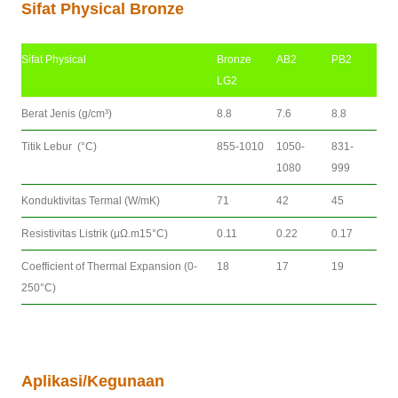
Sifat Physical Bronze
Sifat Physical
Bronze
AB2
PB2
LG2
Berat Jenis (g/cm³)
8.8
7.6
8.8
Titik Lebur (°C)
855-1010
1050-
831-
1080
999
Konduktivitas Termal (W/mK)
71
42
45
Resistivitas Listrik (μΩ.m15°C)
0.11
0.22
0.17
Coefficient of Thermal Expansion (0-
18
17
19
250°C)
Aplikasi/Kegunaan