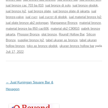
jual bronze cac 703 ba 810
,
jual bronze di solo
,
jual bronze glodok
,
jual bronze lg2
,
jual bronze plate
,
jual bronze plate di jakarta
,
jual
bronze-valve
,
jual cucr
,
jual cucrzr di glodok
,
jual material bronze lg2
,
jual plate bronze ab2 potongan
,
Manganese Bronze
,
material bronze
,
material bronze ba 850 cac606
,
material pb2 C90810
,
pabrik bronze
jakarta
,
Phospor Bronze
,
plat bronze
,
Round/ Hollow Bar
,
Silicon
Bronze
,
supplier bronze lg2
,
tabel ukuran as bronze
,
tabel ukuran
hollow bronze
,
toko as bronze glodok
,
ukuran bronze hollow bar
pada
Juli 17, 2022
.
Navigasi
←
Jual Kuningan Square Bar &
Tulisan
Hexagon