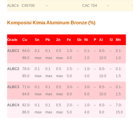
ALBC4
C95700
–
CAC 704
–
Komposisi Kimia Aluminum Bronze (%)
Grade
Cu
Sn
Pb
Zn
Fe
Sb
Ni
P
AI
Si
Mn
ALBC1
84.0-
0.1
0.1
0.5
1.0-
–
0.1-
–
8.0-
–
0.1-
88.0
max
max
max
4.0
1.0
10.0
1.0
ALBC2
78.0-
0.1
0.1
0.5
2.5-
–
1.0-
–
8.0-
–
0.1-
85.0
max
max
max
5.0
3.0
10.0
1.5
ALBC3
71.0-
0.1
0.1
0.5
3.0-
–
3.0-
–
8.5-
–
0.1-
84.0
max
max
max
6.0
6.0
10.0
1.5
ALBC4
82.0-
0.1
0.1
0.5
2.0-
–
1.0-
–
6.0-
–
7.0-
86.0
max
max
max
5.0
4.0
9.0
15.0