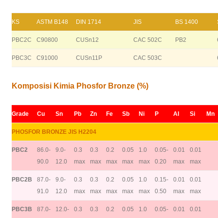
KS
ASTM B148
DIN 1714
JIS
BS 1400
PBC2C
C90800
CUSn12
CAC 502C
PB2
PBC3C
C91000
CUSn11P
CAC 503C
Komposisi Kimia Phosfor Bronze (%)
Grade
Cu
Sn
Pb
Zn
Fe
Sb
Ni
P
AI
Si
Mn
PHOSFOR BRONZE JIS H2204
PBC2
86.0-
9.0-
0.3
0.3
0.2
0.05
1.0
0.05-
0.01
0.01
90.0
12.0
max
max
max
max
max
0.20
max
max
PBC2B
87.0-
9.0-
0.3
0.3
0.2
0.05
1.0
0.15-
0.01
0.01
91.0
12.0
max
max
max
max
max
0.50
max
max
PBC3B
87.0-
12.0-
0.3
0.3
0.2
0.05
1.0
0.05-
0.01
0.01