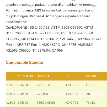
aluminium sebagai paduan utama ditambahkan ke tembaga.
Aluminium
bronze AB2
tampilan fisik berwarna gold kusam
mirip kuningan.
Bronze AB2
mengacu kepada standard
specifications:
CuAl10Fe5Ni5, BS 1400 AB2, ASTM B505 C95800, ASTM
B148 C95500, ASTM B271 C95500, BS EN 1982-2008 GC
CC333G, DIN1714 GC CuAl10Ni 2, SAE J461, Def Stan 02 747
Part 1, NES 747 Part 1, AMS 4870C, UNI 5275, AMS4880,
AS1565 C95500 HT, 0975.04, CA 955
Comparable Standar
KS
ASTM B148
DIN 1714
JIS
BS 1400
ALBC1
C95200
CuAl10Fe
CAC 701
G1
ALBC2
C95400
CuAl9Ni
CAC 702
AB1
ALBC3
C95800
73GCuAl10Ni
CAC 703
73 AB2