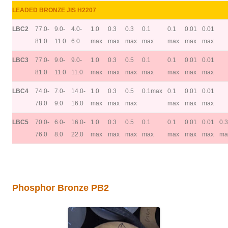
LEADED BRONZE JIS H2207
LBC2
77.0-
9.0-
4.0-
1.0
0.3
0.3
0.1
0.1
0.01
0.01
81.0
11.0
6.0
max
max
max
max
max
max
max
LBC3
77.0-
9.0-
9.0-
1.0
0.3
0.5
0.1
0.1
0.01
0.01
81.0
11.0
11.0
max
max
max
max
max
max
max
LBC4
74.0-
7.0-
14.0-
1.0
0.3
0.5
0.1max
0.1
0.01
0.01
78.0
9.0
16.0
max
max
max
max
max
max
LBC5
70.0-
6.0-
16.0-
1.0
0.3
0.5
0.1
0.1
0.01
0.01
0.3
76.0
8.0
22.0
max
max
max
max
max
max
max
ma
Phosphor Bronze PB2