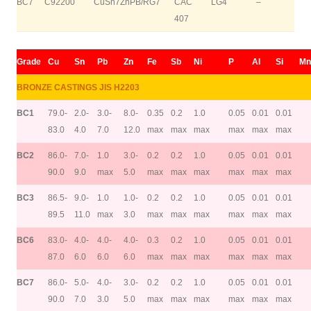
BC7
C92200
CuSn7ZnPB/RG7
CAC
LG4
–
407
Grade
Cu
Sn
Pb
Zn
Fe
Sb
Ni
P
AI
Si
Mn
BRONZE CASTINGS JIS H2203
BC1
79.0-
2.0-
3.0-
8.0-
0.35
0.2
1.0
0.05
0.01
0.01
83.0
4.0
7.0
12.0
max
max
max
max
max
max
BC2
86.0-
7.0-
1.0
3.0-
0.2
0.2
1.0
0.05
0.01
0.01
90.0
9.0
max
5.0
max
max
max
max
max
max
BC3
86.5-
9.0-
1.0
1.0-
0.2
0.2
1.0
0.05
0.01
0.01
89.5
11.0
max
3.0
max
max
max
max
max
max
BC6
83.0-
4.0-
4.0-
4.0-
0.3
0.2
1.0
0.05
0.01
0.01
87.0
6.0
6.0
6.0
max
max
max
max
max
max
BC7
86.0-
5.0-
4.0-
3.0-
0.2
0.2
1.0
0.05
0.01
0.01
90.0
7.0
3.0
5.0
max
max
max
max
max
max