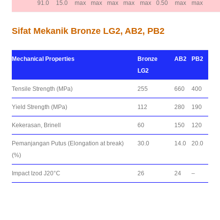
91.0
15.0
max
max
max
max
max
0.50
max
max
Sifat Mekanik Bronze LG2, AB2, PB2
Mechanical Properties
Bronze
AB2
PB2
LG2
Tensile Strength (MPa)
255
660
400
Yield Strength (MPa)
112
280
190
Kekerasan, Brinell
60
150
120
Pemanjangan Putus (Elongation at break)
30.0
14.0
20.0
(%)
Impact Izod J20°C
26
24
–