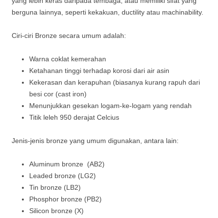
yang lebih keras daripada tembaga, atau memiliki sifat yang
berguna lainnya, seperti kekakuan, ductility atau machinability.
Ciri-ciri Bronze secara umum adalah:
Warna coklat kemerahan
Ketahanan tinggi terhadap korosi dari air asin
Kekerasan dan kerapuhan (biasanya kurang rapuh dari
besi cor (cast iron)
Menunjukkan gesekan logam-ke-logam yang rendah
Titik leleh 950 derajat Celcius
Jenis-jenis bronze yang umum digunakan, antara lain:
Aluminum bronze (AB2)
Leaded bronze (LG2)
Tin bronze (LB2)
Phosphor bronze (PB2)
Silicon bronze (X)