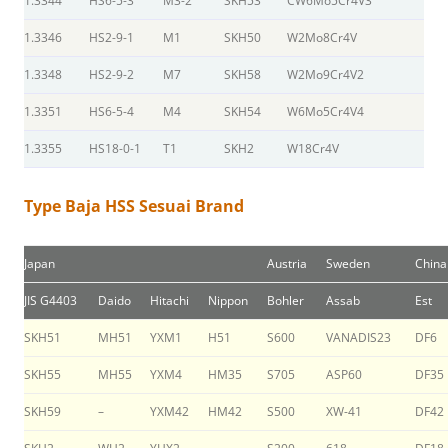
1.3344
HS6-5-3
M3-2
SKH53
CW6Mo5Cr4V3
1.3346
HS2-9-1
M1
SKH50
W2Mo8Cr4V
1.3348
HS2-9-2
M7
SKH58
W2Mo9Cr4V2
1.3351
HS6-5-4
M4
SKH54
W6Mo5Cr4V4
1.3355
HS18-0-1
T1
SKH2
W18Cr4V
Type Baja HSS Sesuai Brand
Japan
Austria
Sweden
China
JIS G4403
Daido
Hitachi
Nippon
Bohler
Assab
Est
SKH51
MH51
YXM1
H51
S600
VANADIS23
DF6
SKH55
MH55
YXM4
HM35
S705
ASP60
DF35
SKH59
–
YXM42
HM42
S500
XW-41
DF42