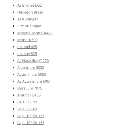
As Bronze LG2
Hexagon Brass
As Kuningan
Plat Kuningan
Material Monel K400
Monel K500
Inconel 625
Incoloy 825
As Hastelloy C-276
Aluminum 5052
ALuminium 5083
As ALuminium 6061
Duralium 7075
Amutit / SKS3
Baja SKD 11
Baja SKD 61
Baja HSS SKH51
Baja HSS SKH55