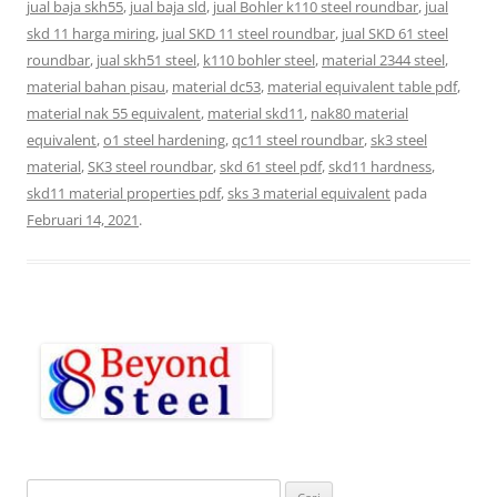
jual baja skh55
,
jual baja sld
,
jual Bohler k110 steel roundbar
,
jual
skd 11 harga miring
,
jual SKD 11 steel roundbar
,
jual SKD 61 steel
roundbar
,
jual skh51 steel
,
k110 bohler steel
,
material 2344 steel
,
material bahan pisau
,
material dc53
,
material equivalent table pdf
,
material nak 55 equivalent
,
material skd11
,
nak80 material
equivalent
,
o1 steel hardening
,
qc11 steel roundbar
,
sk3 steel
material
,
SK3 steel roundbar
,
skd 61 steel pdf
,
skd11 hardness
,
skd11 material properties pdf
,
sks 3 material equivalent
pada
Februari 14, 2021
.
C