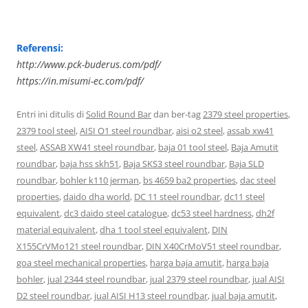
Referensi:
http://www.pck-buderus.com/pdf/
https://in.misumi-ec.com/pdf/
Entri ini ditulis di
Solid Round Bar
dan ber-tag
2379 steel properties
,
2379 tool steel
,
AISI O1 steel roundbar
,
aisi o2 steel
,
assab xw41
steel
,
ASSAB XW41 steel roundbar
,
baja 01 tool steel
,
Baja Amutit
roundbar
,
baja hss skh51
,
Baja SKS3 steel roundbar
,
Baja SLD
roundbar
,
bohler k110 jerman
,
bs 4659 ba2 properties
,
dac steel
properties
,
daido dha world
,
DC 11 steel roundbar
,
dc11 steel
equivalent
,
dc3 daido steel catalogue
,
dc53 steel hardness
,
dh2f
material equivalent
,
dha 1 tool steel equivalent
,
DIN
X155CrVMo121 steel roundbar
,
DIN X40CrMoV51 steel roundbar
,
goa steel mechanical properties
,
harga baja amutit
,
harga baja
bohler
,
jual 2344 steel roundbar
,
jual 2379 steel roundbar
,
jual AISI
D2 steel roundbar
,
jual AISI H13 steel roundbar
,
jual baja amutit
,