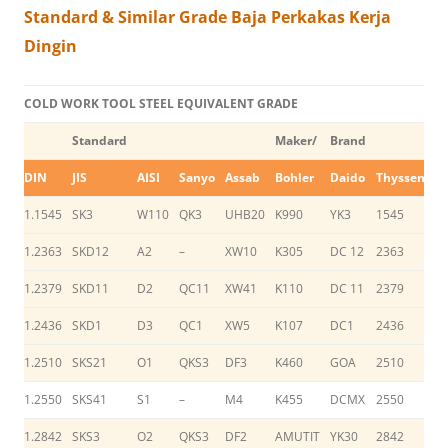
Standard & Similar Grade Baja Perkakas Kerja
Dingin
COLD WORK TOOL STEEL EQUIVALENT GRADE
Standard
Maker/
Brand
DIN
JIS
AISI
Sanyo
Assab
Bohler
Daido
Thyssen
Hi
1.1545
SK3
W110
QK3
UHB20
K990
YK3
1545
S
1.2363
SKD12
A2
–
XW10
K305
DC 12
2363
S
1.2379
SKD11
D2
QC11
XW41
K110
DC 11
2379
S
1.2436
SKD1
D3
QC1
XW5
K107
DC1
2436
C
1.2510
SKS21
O1
QKS3
DF3
K460
GOA
2510
S
1.2550
SKS41
S1
–
M4
K455
DCMX
2550
–
1.2842
SKS3
O2
QKS3
DF2
AMUTIT
YK30
2842
Y