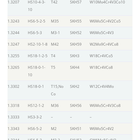
1.3207
HS10-4-3-
T42
SKH57
W10Mo4Cr4V3Co10
10
1.3243
HS6-5-2-5
M35
SKH55
W6Mo5Cr4V2Co5
1.3244
HS6-5-3
M3-1
SKH52
W6Mo5Cr4V3
1.3247
HS2-10-1-8
M42
SKH59
W2Mo9Cr4VCo8
1.3255
HS18-1-2-5
T4
SKH3
W18Cr4VCo5
1.3265
HS18-0-1-
T5
SKH4
W18Cr4VCo8
10
1.3302
HS18-0-1
T15,No
SKH2
W12Cr4V4Mo
Co
1.3318
HS12-1-2
M36
SKH56
W6Mo5Cr4V3Co8
1.3333
HS3-3-2
–
–
–
1.3343
HS6-5-2
M2
SKH51
W6Mo5Cr4V2