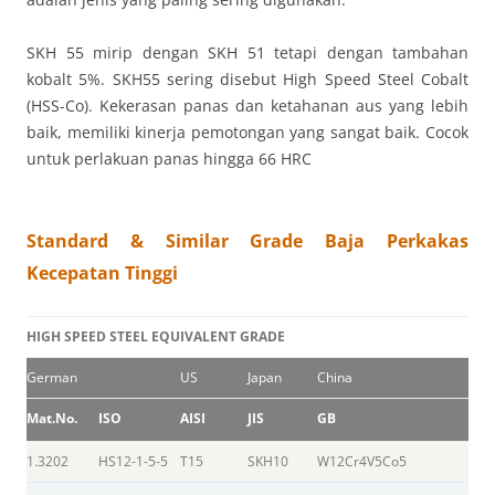
SKH 55 mirip dengan SKH 51 tetapi dengan tambahan
kobalt 5%. SKH55 sering disebut High Speed ​​Steel Cobalt
(HSS-Co). Kekerasan panas dan ketahanan aus yang lebih
baik, memiliki kinerja pemotongan yang sangat baik. Cocok
untuk perlakuan panas hingga 66 HRC
Standard & Similar Grade Baja Perkakas
Kecepatan Tinggi
HIGH SPEED STEEL EQUIVALENT GRADE
German
US
Japan
China
Mat.No.
ISO
AISI
JIS
GB
1.3202
HS12-1-5-5
T15
SKH10
W12Cr4V5Co5