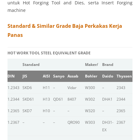
untuk Hot Forging Tool and Dies, serta Insert Forging
machine
Standard & Similar Grade Baja Perkakas Kerja
Panas
HOT WORK TOOL STEEL EQUIVALENT GRADE
Standard
Maker/
Brand
DIN
JIS
AISI
Sanyo
Assab
Bohler
Daido
Thyssen
Hi
1.2343
SKD6
H11
–
Vidar
W300
–
2343
–
1.2344
SKD61
H13
QD61
8407
W302
DHA1
2344
D
1.2365
SKD7
H10
–
–
W320
–
2365
YE
1.2367
–
–
–
QRO90
W303
DH31-
2367
–
EX