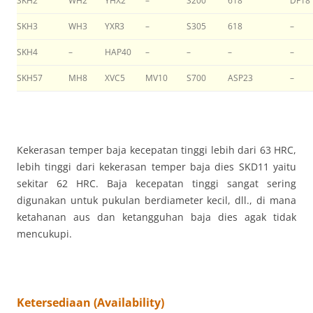
SKH2
WH2
YHX2
–
S200
618
DF18
SKH3
WH3
YXR3
–
S305
618
–
SKH4
–
HAP40
–
–
–
–
SKH57
MH8
XVC5
MV10
S700
ASP23
–
Kekerasan temper baja kecepatan tinggi lebih dari 63 HRC,
lebih tinggi dari kekerasan temper baja dies SKD11 yaitu
sekitar 62 HRC. Baja kecepatan tinggi sangat sering
digunakan untuk pukulan berdiameter kecil, dll., di mana
ketahanan aus dan ketangguhan baja dies agak tidak
mencukupi.
Ketersediaan (Availability)