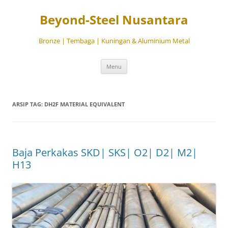
Beyond-Steel Nusantara
Bronze | Tembaga | Kuningan & Aluminium Metal
Langsung
Menu
ke
isi
ARSIP TAG:
DH2F MATERIAL EQUIVALENT
Baja Perkakas SKD| SKS| O2| D2| M2|
H13