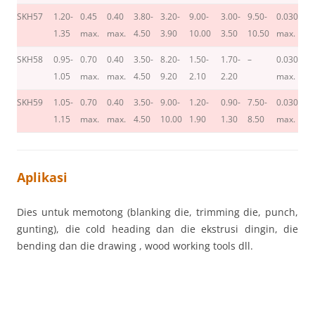
SKH57
1.20-
0.45
0.40
3.80-
3.20-
9.00-
3.00-
9.50-
0.030
0.
1.35
max.
max.
4.50
3.90
10.00
3.50
10.50
max.
m
SKH58
0.95-
0.70
0.40
3.50-
8.20-
1.50-
1.70-
–
0.030
0.
1.05
max.
max.
4.50
9.20
2.10
2.20
max.
m
SKH59
1.05-
0.70
0.40
3.50-
9.00-
1.20-
0.90-
7.50-
0.030
0.
1.15
max.
max.
4.50
10.00
1.90
1.30
8.50
max.
m
Aplikasi
Dies untuk memotong (blanking die, trimming die, punch,
gunting), die cold heading dan die ekstrusi dingin, die
bending dan die drawing , wood working tools dll.