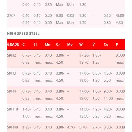
0.60
0.40
0.35
Max
Max
1.20
2767
0.40-
0.10-
0.20-
0.03
0.03
1.20-
–
0.15-
/3.80-
–
0.50
0.40
0.50
Max
Max
1.50
0.35
4.30
HIGH SPEED STEEL
GRADE
C
Si
Mn
Cr
Mo
W
V
Co
P
S
SKH2
0.73-
0.45
0.40
3.80-
–
17.20-
1.00-
0.030
0.
0.83
max.
max.
4.50
18.70
1.20
max.
m
SKH3
0.73-
0.45
0.40
3.80-
–
17.00-
0.80-
4.50-
0.030
0.
0.83
max.
max.
4.50
19.00
1.20
5.50
max.
m
SKH4
0.73-
0.45
0.40
3.80-
–
17.00-
1.00-
9.00-
0.030
0.
0.83
max.
max.
4.50
19.00
1.50
11.00
max.
m
SKH10
1.45-
0.45
0.40
3.80-
–
11.50-
4.20-
4.20-
0.030
0.
1.60
max.
max.
4.50
13.50
5.20
5.20
max.
m
SKH40
1.23-
0.45
0.40
3.80-
4.70-
5.70-
2.70-
8.00-
0.030
0.