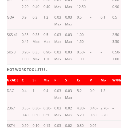
2.20
0.40
0.40
Max
Max
12.50
0.90
GOA
0.9
0.3
1.2
0.03
0.03
0.5
–
0.1
0.5
–
Max
Max
SKS 41
0.35-
0.35
0.5
0.03
0.03
1.00-
–
–
2.50-
-/
0.45
Max
Max
Max
Max
1.50
3.50
SKS 3
0.90-
0.35
0.90-
0.03
0.03
0.50-
–
–
0.50-
–
1.00
Max
1.20
Max
Max
1.00
1.00
HOT WORK TOOL STEEL
GRADE
C
Si
Mn
P
S
Cr
V
Mo
W/Ni
C
DAC
0.4
1
0.4
0.03
0.03
5.2
0.9
1.3
–
–
Max
Max
2367
0.35-
0.30-
0.30-
0.03
0.02
4.80-
0.40-
2.70-
–
–
0.40
0.50
0.50
Max
Max
5.20
0.60
3.20
SKT4
0.50-
0.10-
0.15-
0.03
0.02
0.80-
0.05
–
–
–