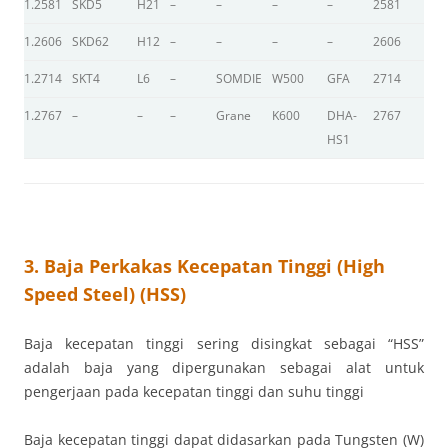
1.2581
SKD5
H21
–
–
–
–
2581
–
1.2606
SKD62
H12
–
–
–
–
2606
–
1.2714
SKT4
L6
–
SOMDIE
W500
GFA
2714
D
1.2767
–
–
–
Grane
K600
DHA-
2767
–
HS1
3. Baja Perkakas Kecepatan Tinggi (High
Speed Steel) (HSS)
Baja kecepatan tinggi sering disingkat sebagai “HSS”
adalah baja yang dipergunakan sebagai alat untuk
pengerjaan pada kecepatan tinggi dan suhu tinggi
Baja kecepatan tinggi dapat didasarkan pada Tungsten (W)