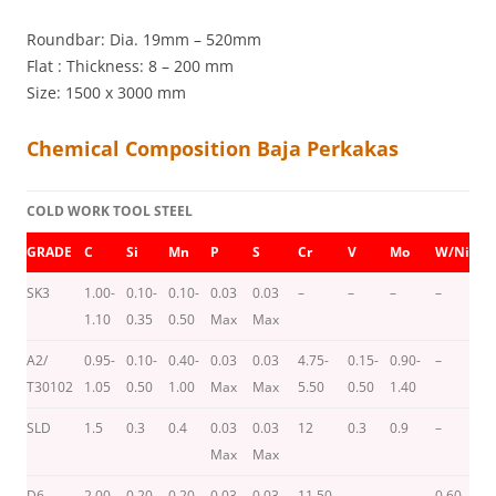
Roundbar: Dia. 19mm – 520mm
Flat : Thickness: 8 – 200 mm
Size: 1500 x 3000 mm
Chemical Composition Baja Perkakas
COLD WORK TOOL STEEL
GRADE
C
Si
Mn
P
S
Cr
V
Mo
W/Ni
C
SK3
1.00-
0.10-
0.10-
0.03
0.03
–
–
–
–
–
1.10
0.35
0.50
Max
Max
A2/
0.95-
0.10-
0.40-
0.03
0.03
4.75-
0.15-
0.90-
–
–
T30102
1.05
0.50
1.00
Max
Max
5.50
0.50
1.40
SLD
1.5
0.3
0.4
0.03
0.03
12
0.3
0.9
–
–
Max
Max
D6
2.00-
0.20-
0.20-
0.03
0.03
11.50-
–
–
0.60-
–