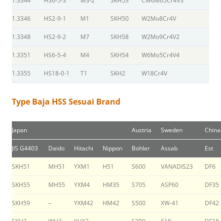
1.3344
HS6-5-3
M3-2
SKH53
CW6Mo5Cr4V3
1.3346
HS2-9-1
M1
SKH50
W2Mo8Cr4V
1.3348
HS2-9-2
M7
SKH58
W2Mo9Cr4V2
1.3351
HS6-5-4
M4
SKH54
W6Mo5Cr4V4
1.3355
HS18-0-1
T1
SKH2
W18Cr4V
Type Baja HSS Sesuai Brand
Japan
Austria
Sweden
China
JIS G4403
Daido
Hitachi
Nippon
Bohler
Assab
Est
SKH51
MH51
YXM1
H51
S600
VANADIS23
DF6
SKH55
MH55
YXM4
HM35
S705
ASP60
DF35
SKH59
–
YXM42
HM42
S500
XW-41
DF42