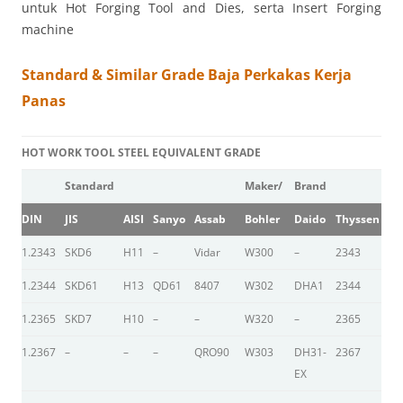
untuk Hot Forging Tool and Dies, serta Insert Forging
machine
Standard & Similar Grade Baja Perkakas Kerja
Panas
HOT WORK TOOL STEEL EQUIVALENT GRADE
Standard
Maker/
Brand
DIN
JIS
AISI
Sanyo
Assab
Bohler
Daido
Thyssen
Hi
1.2343
SKD6
H11
–
Vidar
W300
–
2343
–
1.2344
SKD61
H13
QD61
8407
W302
DHA1
2344
D
1.2365
SKD7
H10
–
–
W320
–
2365
YE
1.2367
–
–
–
QRO90
W303
DH31-
2367
–
EX