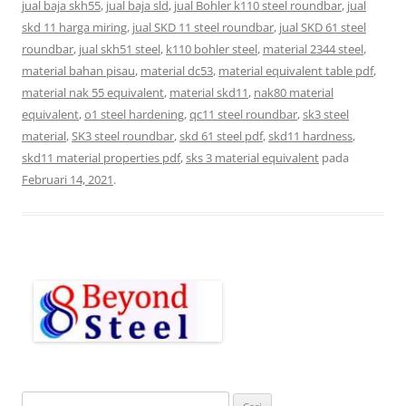
jual baja skh55
,
jual baja sld
,
jual Bohler k110 steel roundbar
,
jual
skd 11 harga miring
,
jual SKD 11 steel roundbar
,
jual SKD 61 steel
roundbar
,
jual skh51 steel
,
k110 bohler steel
,
material 2344 steel
,
material bahan pisau
,
material dc53
,
material equivalent table pdf
,
material nak 55 equivalent
,
material skd11
,
nak80 material
equivalent
,
o1 steel hardening
,
qc11 steel roundbar
,
sk3 steel
material
,
SK3 steel roundbar
,
skd 61 steel pdf
,
skd11 hardness
,
skd11 material properties pdf
,
sks 3 material equivalent
pada
Februari 14, 2021
.
C