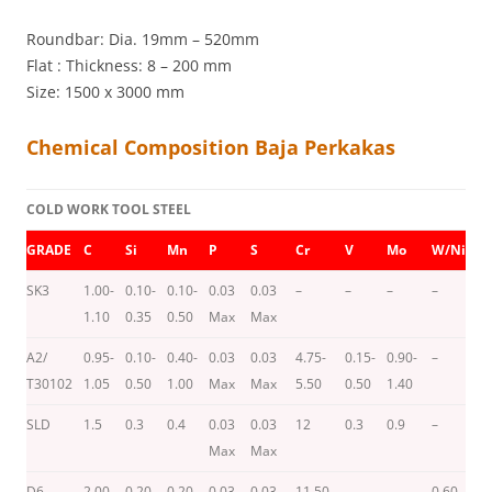
Roundbar: Dia. 19mm – 520mm
Flat : Thickness: 8 – 200 mm
Size: 1500 x 3000 mm
Chemical Composition Baja Perkakas
COLD WORK TOOL STEEL
GRADE
C
Si
Mn
P
S
Cr
V
Mo
W/Ni
C
SK3
1.00-
0.10-
0.10-
0.03
0.03
–
–
–
–
–
1.10
0.35
0.50
Max
Max
A2/
0.95-
0.10-
0.40-
0.03
0.03
4.75-
0.15-
0.90-
–
–
T30102
1.05
0.50
1.00
Max
Max
5.50
0.50
1.40
SLD
1.5
0.3
0.4
0.03
0.03
12
0.3
0.9
–
–
Max
Max
D6
2.00-
0.20-
0.20-
0.03
0.03
11.50-
–
–
0.60-
–