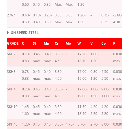
0.60
0.40
0.35
Max
Max
1.20
2767
0.40-
0.10-
0.20-
0.03
0.03
1.20-
–
0.15-
/3.80-
–
0.50
0.40
0.50
Max
Max
1.50
0.35
4.30
HIGH SPEED STEEL
GRADE
C
Si
Mn
Cr
Mo
W
V
Co
P
S
SKH2
0.73-
0.45
0.40
3.80-
–
17.20-
1.00-
0.030
0.
0.83
max.
max.
4.50
18.70
1.20
max.
m
SKH3
0.73-
0.45
0.40
3.80-
–
17.00-
0.80-
4.50-
0.030
0.
0.83
max.
max.
4.50
19.00
1.20
5.50
max.
m
SKH4
0.73-
0.45
0.40
3.80-
–
17.00-
1.00-
9.00-
0.030
0.
0.83
max.
max.
4.50
19.00
1.50
11.00
max.
m
SKH10
1.45-
0.45
0.40
3.80-
–
11.50-
4.20-
4.20-
0.030
0.
1.60
max.
max.
4.50
13.50
5.20
5.20
max.
m
SKH40
1.23-
0.45
0.40
3.80-
4.70-
5.70-
2.70-
8.00-
0.030
0.