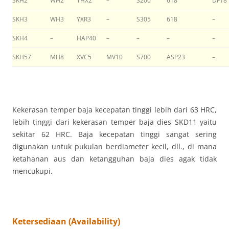
SKH2
WH2
YHX2
–
S200
618
DF18
SKH3
WH3
YXR3
–
S305
618
–
SKH4
–
HAP40
–
–
–
–
SKH57
MH8
XVC5
MV10
S700
ASP23
–
Kekerasan temper baja kecepatan tinggi lebih dari 63 HRC,
lebih tinggi dari kekerasan temper baja dies SKD11 yaitu
sekitar 62 HRC. Baja kecepatan tinggi sangat sering
digunakan untuk pukulan berdiameter kecil, dll., di mana
ketahanan aus dan ketangguhan baja dies agak tidak
mencukupi.
Ketersediaan (Availability)