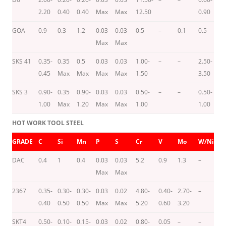
2.20
0.40
0.40
Max
Max
12.50
0.90
GOA
0.9
0.3
1.2
0.03
0.03
0.5
–
0.1
0.5
–
Max
Max
SKS 41
0.35-
0.35
0.5
0.03
0.03
1.00-
–
–
2.50-
-/
0.45
Max
Max
Max
Max
1.50
3.50
SKS 3
0.90-
0.35
0.90-
0.03
0.03
0.50-
–
–
0.50-
–
1.00
Max
1.20
Max
Max
1.00
1.00
HOT WORK TOOL STEEL
GRADE
C
Si
Mn
P
S
Cr
V
Mo
W/Ni
C
DAC
0.4
1
0.4
0.03
0.03
5.2
0.9
1.3
–
–
Max
Max
2367
0.35-
0.30-
0.30-
0.03
0.02
4.80-
0.40-
2.70-
–
–
0.40
0.50
0.50
Max
Max
5.20
0.60
3.20
SKT4
0.50-
0.10-
0.15-
0.03
0.02
0.80-
0.05
–
–
–