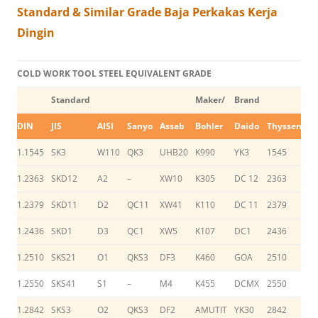
Standard & Similar Grade Baja Perkakas Kerja
Dingin
COLD WORK TOOL STEEL EQUIVALENT GRADE
Standard
Maker/
Brand
DIN
JIS
AISI
Sanyo
Assab
Bohler
Daido
Thyssen
Hi
1.1545
SK3
W110
QK3
UHB20
K990
YK3
1545
S
1.2363
SKD12
A2
–
XW10
K305
DC 12
2363
S
1.2379
SKD11
D2
QC11
XW41
K110
DC 11
2379
S
1.2436
SKD1
D3
QC1
XW5
K107
DC1
2436
C
1.2510
SKS21
O1
QKS3
DF3
K460
GOA
2510
S
1.2550
SKS41
S1
–
M4
K455
DCMX
2550
–
1.2842
SKS3
O2
QKS3
DF2
AMUTIT
YK30
2842
Y