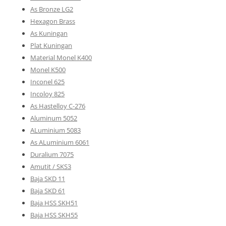
As Bronze LG2
Hexagon Brass
As Kuningan
Plat Kuningan
Material Monel K400
Monel K500
Inconel 625
Incoloy 825
As Hastelloy C-276
Aluminum 5052
ALuminium 5083
As ALuminium 6061
Duralium 7075
Amutit / SKS3
Baja SKD 11
Baja SKD 61
Baja HSS SKH51
Baja HSS SKH55