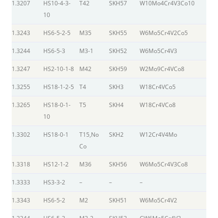
1.3207
HS10-4-3-
T42
SKH57
W10Mo4Cr4V3Co10
10
1.3243
HS6-5-2-5
M35
SKH55
W6Mo5Cr4V2Co5
1.3244
HS6-5-3
M3-1
SKH52
W6Mo5Cr4V3
1.3247
HS2-10-1-8
M42
SKH59
W2Mo9Cr4VCo8
1.3255
HS18-1-2-5
T4
SKH3
W18Cr4VCo5
1.3265
HS18-0-1-
T5
SKH4
W18Cr4VCo8
10
1.3302
HS18-0-1
T15,No
SKH2
W12Cr4V4Mo
Co
1.3318
HS12-1-2
M36
SKH56
W6Mo5Cr4V3Co8
1.3333
HS3-3-2
–
–
–
1.3343
HS6-5-2
M2
SKH51
W6Mo5Cr4V2