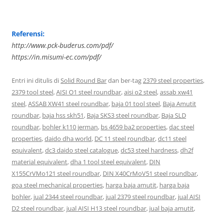
Referensi:
http://www.pck-buderus.com/pdf/
https://in.misumi-ec.com/pdf/
Entri ini ditulis di
Solid Round Bar
dan ber-tag
2379 steel properties
,
2379 tool steel
,
AISI O1 steel roundbar
,
aisi o2 steel
,
assab xw41
steel
,
ASSAB XW41 steel roundbar
,
baja 01 tool steel
,
Baja Amutit
roundbar
,
baja hss skh51
,
Baja SKS3 steel roundbar
,
Baja SLD
roundbar
,
bohler k110 jerman
,
bs 4659 ba2 properties
,
dac steel
properties
,
daido dha world
,
DC 11 steel roundbar
,
dc11 steel
equivalent
,
dc3 daido steel catalogue
,
dc53 steel hardness
,
dh2f
material equivalent
,
dha 1 tool steel equivalent
,
DIN
X155CrVMo121 steel roundbar
,
DIN X40CrMoV51 steel roundbar
,
goa steel mechanical properties
,
harga baja amutit
,
harga baja
bohler
,
jual 2344 steel roundbar
,
jual 2379 steel roundbar
,
jual AISI
D2 steel roundbar
,
jual AISI H13 steel roundbar
,
jual baja amutit
,