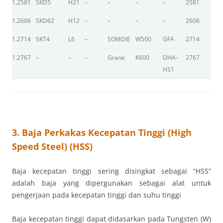
1.2581
SKD5
H21
–
–
–
–
2581
–
1.2606
SKD62
H12
–
–
–
–
2606
–
1.2714
SKT4
L6
–
SOMDIE
W500
GFA
2714
D
1.2767
–
–
–
Grane
K600
DHA-
2767
–
HS1
3. Baja Perkakas Kecepatan Tinggi (High
Speed Steel) (HSS)
Baja kecepatan tinggi sering disingkat sebagai “HSS”
adalah baja yang dipergunakan sebagai alat untuk
pengerjaan pada kecepatan tinggi dan suhu tinggi
Baja kecepatan tinggi dapat didasarkan pada Tungsten (W)