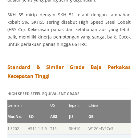
SKH 55 mirip dengan SKH 51 tetapi dengan tambahan
kobalt 5%. SKH55 sering disebut High Speed ​​Steel Cobalt
(HSS-Co). Kekerasan panas dan ketahanan aus yang lebih
baik, memiliki kinerja pemotongan yang sangat baik. Cocok
untuk perlakuan panas hingga 66 HRC
Standard & Similar Grade Baja Perkakas
Kecepatan Tinggi
HIGH SPEED STEEL EQUIVALENT GRADE
German
US
Japan
China
Mat.No.
ISO
AISI
JIS
GB
1.3202
HS12-1-5-5
T15
SKH10
W12Cr4V5Co5