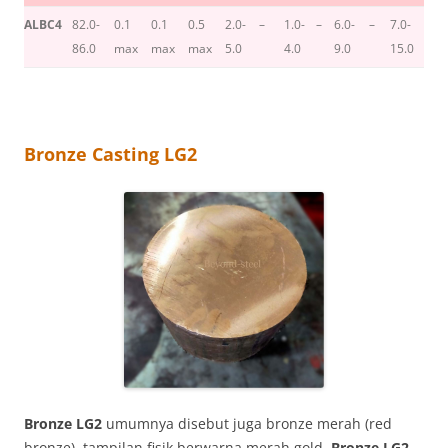
ALBC4
82.0-
0.1
0.1
0.5
2.0-
–
1.0-
–
6.0-
–
7.0-
86.0
max
max
max
5.0
4.0
9.0
15.0
Bronze Casting LG2
Bronze LG2
umumnya disebut juga bronze merah (red
bronze), tampilan fisik berwarna merah gold.
Bronze LG2