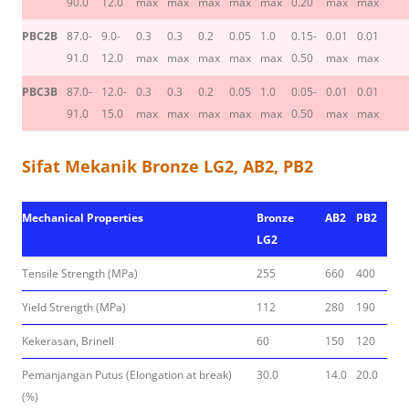
90.0
12.0
max
max
max
max
max
0.20
max
max
PBC2B
87.0-
9.0-
0.3
0.3
0.2
0.05
1.0
0.15-
0.01
0.01
91.0
12.0
max
max
max
max
max
0.50
max
max
PBC3B
87.0-
12.0-
0.3
0.3
0.2
0.05
1.0
0.05-
0.01
0.01
91.0
15.0
max
max
max
max
max
0.50
max
max
Sifat Mekanik Bronze LG2, AB2, PB2
Mechanical Properties
Bronze
AB2
PB2
LG2
Tensile Strength (MPa)
255
660
400
Yield Strength (MPa)
112
280
190
Kekerasan, Brinell
60
150
120
Pemanjangan Putus (Elongation at break)
30.0
14.0
20.0
(%)