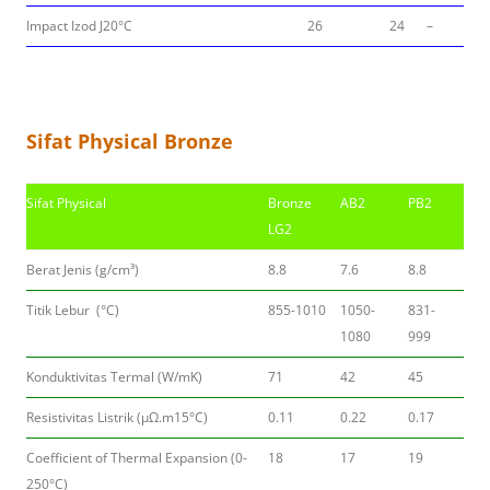
Impact Izod J20°C
26
24
–
Sifat Physical Bronze
Sifat Physical
Bronze
AB2
PB2
LG2
Berat Jenis (g/cm³)
8.8
7.6
8.8
Titik Lebur (°C)
855-1010
1050-
831-
1080
999
Konduktivitas Termal (W/mK)
71
42
45
Resistivitas Listrik (μΩ.m15°C)
0.11
0.22
0.17
Coefficient of Thermal Expansion (0-
18
17
19
250°C)