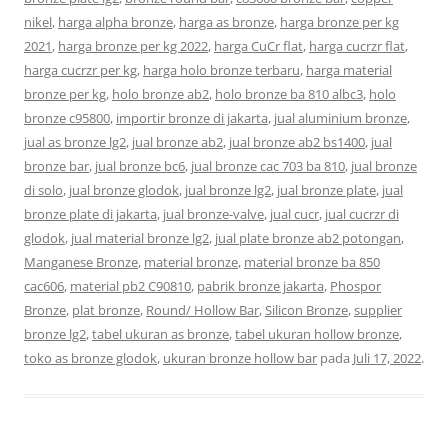
nikel
,
harga alpha bronze
,
harga as bronze
,
harga bronze per kg
2021
,
harga bronze per kg 2022
,
harga CuCr flat
,
harga cucrzr flat
,
harga cucrzr per kg
,
harga holo bronze terbaru
,
harga material
bronze per kg
,
holo bronze ab2
,
holo bronze ba 810 albc3
,
holo
bronze c95800
,
importir bronze di jakarta
,
jual aluminium bronze
,
jual as bronze lg2
,
jual bronze ab2
,
jual bronze ab2 bs1400
,
jual
bronze bar
,
jual bronze bc6
,
jual bronze cac 703 ba 810
,
jual bronze
di solo
,
jual bronze glodok
,
jual bronze lg2
,
jual bronze plate
,
jual
bronze plate di jakarta
,
jual bronze-valve
,
jual cucr
,
jual cucrzr di
glodok
,
jual material bronze lg2
,
jual plate bronze ab2 potongan
,
Manganese Bronze
,
material bronze
,
material bronze ba 850
cac606
,
material pb2 C90810
,
pabrik bronze jakarta
,
Phospor
Bronze
,
plat bronze
,
Round/ Hollow Bar
,
Silicon Bronze
,
supplier
bronze lg2
,
tabel ukuran as bronze
,
tabel ukuran hollow bronze
,
toko as bronze glodok
,
ukuran bronze hollow bar
pada
Juli 17, 2022
.