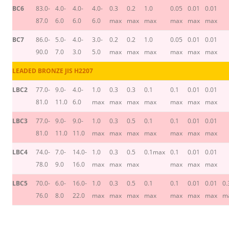
BC6
83.0-
4.0-
4.0-
4.0-
0.3
0.2
1.0
0.05
0.01
0.01
87.0
6.0
6.0
6.0
max
max
max
max
max
max
BC7
86.0-
5.0-
4.0-
3.0-
0.2
0.2
1.0
0.05
0.01
0.01
90.0
7.0
3.0
5.0
max
max
max
max
max
max
LEADED BRONZE JIS H2207
LBC2
77.0-
9.0-
4.0-
1.0
0.3
0.3
0.1
0.1
0.01
0.01
81.0
11.0
6.0
max
max
max
max
max
max
max
LBC3
77.0-
9.0-
9.0-
1.0
0.3
0.5
0.1
0.1
0.01
0.01
81.0
11.0
11.0
max
max
max
max
max
max
max
LBC4
74.0-
7.0-
14.0-
1.0
0.3
0.5
0.1max
0.1
0.01
0.01
78.0
9.0
16.0
max
max
max
max
max
max
LBC5
70.0-
6.0-
16.0-
1.0
0.3
0.5
0.1
0.1
0.01
0.01
0.
76.0
8.0
22.0
max
max
max
max
max
max
max
m