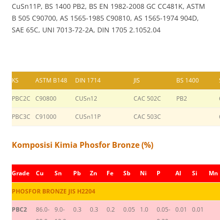
CuSn11P, BS 1400 PB2, BS EN 1982-2008 GC CC481K, ASTM
B 505 C90700, AS 1565-1985 C90810, AS 1565-1974 904D,
SAE 65C, UNI 7013-72-2A, DIN 1705 2.1052.04
KS
ASTM B148
DIN 1714
JIS
BS 1400
PBC2C
C90800
CUSn12
CAC 502C
PB2
PBC3C
C91000
CUSn11P
CAC 503C
Komposisi Kimia Phosfor Bronze (%)
Grade
Cu
Sn
Pb
Zn
Fe
Sb
Ni
P
AI
Si
Mn
PHOSFOR BRONZE JIS H2204
PBC2
86.0-
9.0-
0.3
0.3
0.2
0.05
1.0
0.05-
0.01
0.01