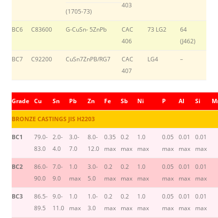
403
(1705-73)
BC6
C83600
G-CuSn- 5ZnPb
CAC
73 LG2
64
406
(J462)
BC7
C92200
CuSn7ZnPB/RG7
CAC
LG4
–
407
Grade
Cu
Sn
Pb
Zn
Fe
Sb
Ni
P
AI
Si
M
BRONZE CASTINGS JIS H2203
BC1
79.0-
2.0-
3.0-
8.0-
0.35
0.2
1.0
0.05
0.01
0.01
83.0
4.0
7.0
12.0
max
max
max
max
max
max
BC2
86.0-
7.0-
1.0
3.0-
0.2
0.2
1.0
0.05
0.01
0.01
90.0
9.0
max
5.0
max
max
max
max
max
max
BC3
86.5-
9.0-
1.0
1.0-
0.2
0.2
1.0
0.05
0.01
0.01
89.5
11.0
max
3.0
max
max
max
max
max
max