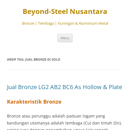
Beyond-Steel Nusantara
Bronze | Tembaga | Kuningan & Aluminium Metal
Langsung
Menu
ke
isi
ARSIP TAG:
JUAL BRONZE DI SOLO
Jual Bronze LG2 AB2 BC6 As Hollow & Plate
Karakteristik Bronze
Bronze atau perunggu adalah paduan logam yang
kandungan utamanya adalah tembaga (Cu) dan timah (Sn),
sering juga dengan penambahan unsur lain seperti