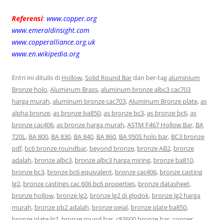
Referensi
:
www.copper.org
www.emeraldinsight.com
www.copperalliance.org.uk
www.en.wikipedia.org
Entri ini ditulis di
Hollow
,
Solid Round Bar
dan ber-tag
aluminium
Bronze holo
,
Aluminum Brass
,
aluminum bronze albc3 cac703
harga murah
,
aluminum bronze cac703
,
Aluminum Bronze plate
,
as
alpha bronze
,
as bronze ba850
,
as bronze bc3
,
as bronze bc6
,
as
bronze cac406
,
as bronze harga murah
,
ASTM F467 Hollow Bar
,
BA
720L
,
BA 800
,
BA 830
,
BA 840
,
BA 860
,
BA 950S holo bar
,
BC3 bronze
pdf
,
bc6 bronze roundbar
,
beyond bronze
,
bronze AB2
,
bronze
adalah
,
bronze albc3
,
bronze albc3 harga miring
,
bronze ba810
,
bronze bc3
,
bronze bc6 equivalent
,
bronze cac406
,
bronze casting
lg2
,
bronze castings cac 606 bc6 properties
,
bronze datasheet
,
bronze hollow
,
bronze lg2
,
bronze lg2 di glodok
,
bronze lg2 harga
murah
,
bronze pb2 adalah
,
bronze pejal
,
bronze plate ba850
,
bronze plate lg2
,
bronze round bar
,
c83600 bronze bar
,
copper