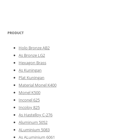
PRODUCT
Holo Bronze AB2
As Bronze LG2
Hexagon Brass
As Kuningan
Plat Kuningan
Material Monel K400
Monel K500
Inconel 625
Incoloy 825
As Hastelloy C-276
Aluminum 5052
ALuminium 5083
As ALuminium 6061