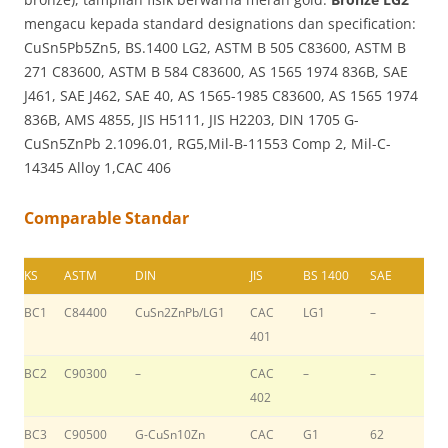
mengacu kepada standard designations dan specification:
CuSn5Pb5Zn5, BS.1400 LG2, ASTM B 505 C83600, ASTM B
271 C83600, ASTM B 584 C83600, AS 1565 1974 836B, SAE
J461, SAE J462, SAE 40, AS 1565-1985 C83600, AS 1565 1974
836B, AMS 4855, JIS H5111, JIS H2203, DIN 1705 G-
CuSn5ZnPb 2.1096.01, RG5,Mil-B-11553 Comp 2, Mil-C-
14345 Alloy 1,CAC 406
Comparable Standar
KS
ASTM
DIN
JIS
BS 1400
SAE
BC1
C84400
CuSn2ZnPb/LG1
CAC
LG1
–
401
BC2
C90300
–
CAC
–
–
402
BC3
C90500
G-CuSn10Zn
CAC
G1
62