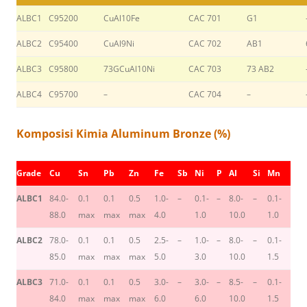
ALBC1
C95200
CuAl10Fe
CAC 701
G1
ALBC2
C95400
CuAl9Ni
CAC 702
AB1
ALBC3
C95800
73GCuAl10Ni
CAC 703
73 AB2
ALBC4
C95700
–
CAC 704
–
Komposisi Kimia Aluminum Bronze (%)
Grade
Cu
Sn
Pb
Zn
Fe
Sb
Ni
P
AI
Si
Mn
ALBC1
84.0-
0.1
0.1
0.5
1.0-
–
0.1-
–
8.0-
–
0.1-
88.0
max
max
max
4.0
1.0
10.0
1.0
ALBC2
78.0-
0.1
0.1
0.5
2.5-
–
1.0-
–
8.0-
–
0.1-
85.0
max
max
max
5.0
3.0
10.0
1.5
ALBC3
71.0-
0.1
0.1
0.5
3.0-
–
3.0-
–
8.5-
–
0.1-
84.0
max
max
max
6.0
6.0
10.0
1.5