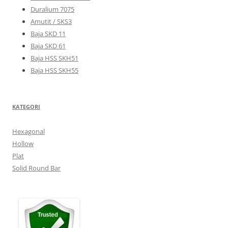
Duralium 7075
Amutit / SKS3
Baja SKD 11
Baja SKD 61
Baja HSS SKH51
Baja HSS SKH55
KATEGORI
Hexagonal
Hollow
Plat
Solid Round Bar