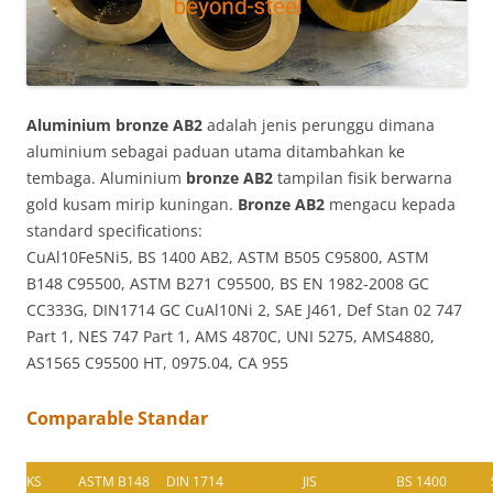
Aluminium bronze AB2
adalah jenis perunggu dimana
aluminium sebagai paduan utama ditambahkan ke
tembaga. Aluminium
bronze AB2
tampilan fisik berwarna
gold kusam mirip kuningan.
Bronze AB2
mengacu kepada
standard specifications:
CuAl10Fe5Ni5, BS 1400 AB2, ASTM B505 C95800, ASTM
B148 C95500, ASTM B271 C95500, BS EN 1982-2008 GC
CC333G, DIN1714 GC CuAl10Ni 2, SAE J461, Def Stan 02 747
Part 1, NES 747 Part 1, AMS 4870C, UNI 5275, AMS4880,
AS1565 C95500 HT, 0975.04, CA 955
Comparable Standar
KS
ASTM B148
DIN 1714
JIS
BS 1400