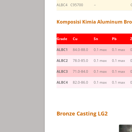
ALBC4
C95700
–
Komposisi Kimia Aluminum Bro
Grade
Cu
Sn
Pb
ALBC1
84.0-88.0
0.1 max
0.1 max
ALBC2
78.0-85.0
0.1 max
0.1 max
ALBC3
71.0-84.0
0.1 max
0.1 max
ALBC4
82.0-86.0
0.1 max
0.1 max
Bronze Casting LG2