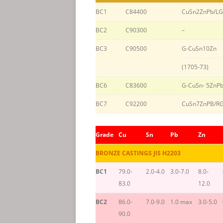
BC1
C84400
CuSn2ZnPb/L
BC2
C90300
–
BC3
C90500
G-CuSn10Zn
(1705-73)
BC6
C83600
G-CuSn- 5ZnP
BC7
C92200
CuSn7ZnPB/R
Grade
Cu
Sn
Pb
Zn
BRONZE CASTINGS JIS H2203
BC1
79.0-
2.0-4.0
3.0-7.0
8.0-
83.0
12.0
BC2
86.0-
7.0-9.0
1.0 max
3.0-5.0
90.0