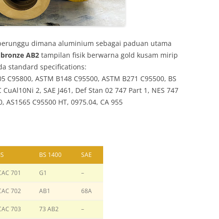
 perunggu dimana aluminium sebagai paduan utama
m
bronze AB2
tampilan fisik berwarna gold kusam mirip
 standard specifications:
05 C95800, ASTM B148 C95500, ASTM B271 C95500, BS
uAl10Ni 2, SAE J461, Def Stan 02 747 Part 1, NES 747
0, AS1565 C95500 HT, 0975.04, CA 955
IS
BS 1400
SAE
CAC 701
G1
–
CAC 702
AB1
68A
CAC 703
73 AB2
–