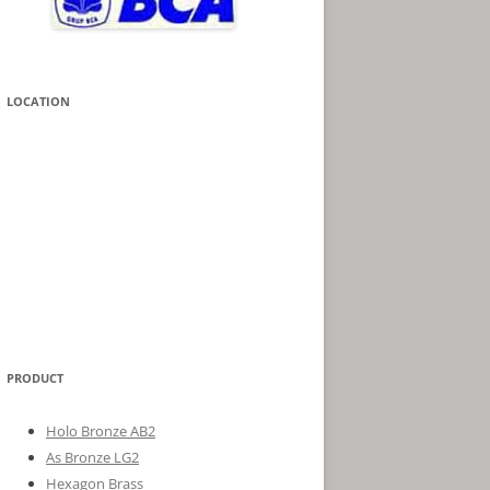
LOCATION
PRODUCT
Holo Bronze AB2
As Bronze LG2
Hexagon Brass