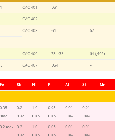
G1
CAC 401
LG1
–
CAC 402
–
–
CAC 403
G1
62
b
CAC 406
73 LG2
64 (J462)
G7
CAC 407
LG4
–
Fe
Sb
Ni
P
AI
Si
Mn
0.35
0.2
1.0
0.05
0.01
0.01
max
max
max
max
max
max
0.2 max
0.2
1.0
0.05
0.01
0.01
max
max
max
max
max