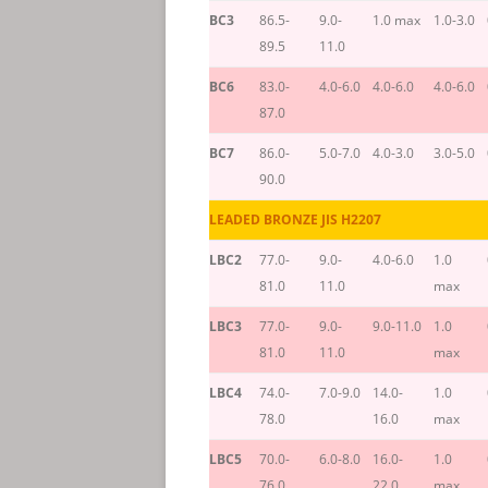
BC3
86.5-
9.0-
1.0 max
1.0-3.0
89.5
11.0
BC6
83.0-
4.0-6.0
4.0-6.0
4.0-6.0
87.0
BC7
86.0-
5.0-7.0
4.0-3.0
3.0-5.0
90.0
LEADED BRONZE JIS H2207
LBC2
77.0-
9.0-
4.0-6.0
1.0
81.0
11.0
max
LBC3
77.0-
9.0-
9.0-11.0
1.0
81.0
11.0
max
LBC4
74.0-
7.0-9.0
14.0-
1.0
78.0
16.0
max
LBC5
70.0-
6.0-8.0
16.0-
1.0
76.0
22.0
max