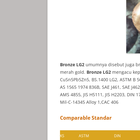
Bronze LG2
umumnya disebut juga bro
merah gold.
Bronze LG2
mengacu kepa
CuSn5Pb5Zn5, BS.1400 LG2, ASTM B 5
AS 1565 1974 836B, SAE J461, SAE J46
AMS 4855, JIS H5111, JIS H2203, DIN 
Mil-C-14345 Alloy 1,CAC 406
Comparable Standar
KS
ASTM
DIN