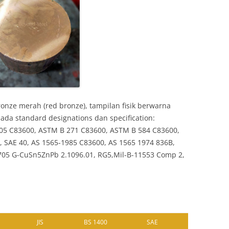
nze merah (red bronze), tampilan fisik berwarna
da standard designations dan specification:
05 C83600, ASTM B 271 C83600, ASTM B 584 C83600,
2, SAE 40, AS 1565-1985 C83600, AS 1565 1974 836B,
1705 G-CuSn5ZnPb 2.1096.01, RG5,Mil-B-11553 Comp 2,
JIS
BS 1400
SAE