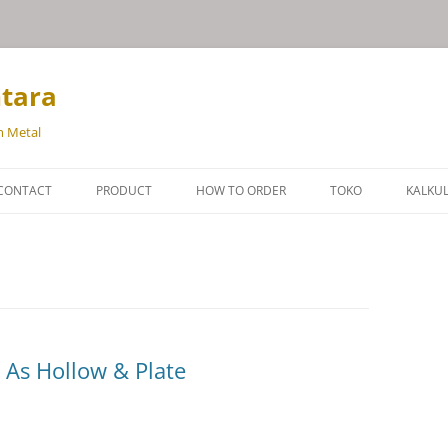
ntara
m Metal
Langsung
ke
CONTACT
PRODUCT
HOW TO ORDER
TOKO
KALKU
isi
BRONZE
BERAT
BRASS
BERA
ALUMINIUM
BERA
BAJA PERKAKAS
 As Hollow & Plate
SUPER ALLOY