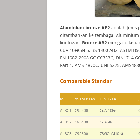
Aluminium bronze AB2
adalah jenis
ditambahkan ke tembaga. Aluminiu
kuningan.
Bronze AB2
mengacu kepada
CuAl10Fe5Ni5, BS 1400 AB2, ASTM B5
EN 1982-2008 GC CC333G, DIN1714 GC C
Part 1, AMS 4870C, UNI 5275, AMS488
Comparable Standar
KS
ASTM B148
DIN 1714
J
ALBC1
C95200
CuAl10Fe
ALBC2
C95400
CuAl9Ni
ALBC3
C95800
73GCuAl10Ni