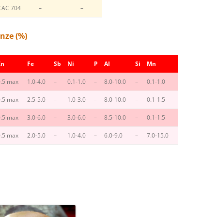
CAC 704
–
–
nze (%)
Zn
Fe
Sb
Ni
P
AI
Si
Mn
0.5 max
1.0-4.0
–
0.1-1.0
–
8.0-10.0
–
0.1-1.0
0.5 max
2.5-5.0
–
1.0-3.0
–
8.0-10.0
–
0.1-1.5
0.5 max
3.0-6.0
–
3.0-6.0
–
8.5-10.0
–
0.1-1.5
0.5 max
2.0-5.0
–
1.0-4.0
–
6.0-9.0
–
7.0-15.0